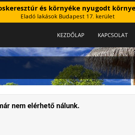
skeresztúr és környéke nyugodt körny
Eladó lakások Budapest 17. kerület
KEZDŐLAP
KAPCSOLAT
már nem elérhető nálunk.