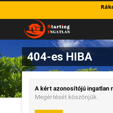
Ráko
404-es HIBA
A kért azonosítójú ingatlan 
Megértését köszönjük.