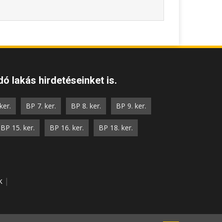
ó lakás hirdetéseinket is.
ker.
BP 7. ker.
BP 8. ker.
BP 9. ker.
BP 15. ker.
BP 16. ker.
BP 18. ker.
k
|