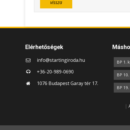
vissza
Elérhetőségek
Máshol
info@startingiroda.hu
BP 1. k
+36-20-989-0690
BP 10. 
1076 Budapest Garay tér 17.
BP 19. 
|