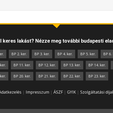
 keres lakást? Nézze meg további budapesti elad
er.
BP 2. ker.
BP 3. ker.
BP 4. ker.
BP 5. ker.
BP 6. 
ker.
BP 11. ker.
BP 12. ker.
BP 13. ker.
BP 14. ker.
ker.
BP 20. ker.
BP 21. ker.
BP 22. ker.
BP 23. ker.
Adatkezelés
|
Impresszum
|
ÁSZF
|
GYIK
|
Szolgáltatási díja