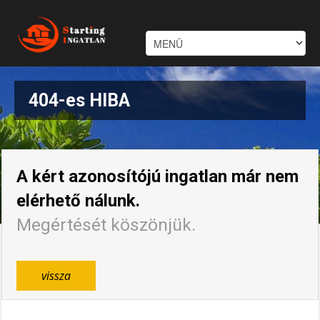
404-es HIBA
A kért azonosítójú ingatlan már nem
elérhető nálunk.
Megértését köszönjük.
vissza