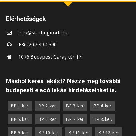
Elérhetőségek
info@startingiroda.hu
+36-20-989-0690
1076 Budapest Garay tér 17.
Máshol keres lakást? Nézze meg további
budapesti eladó lakás hirdetéseinket is.
BP 1. ker.
BP 2. ker.
BP 3. ker.
BP 4. ker.
BP 5. ker.
BP 6. ker.
BP 7. ker.
BP 8. ker.
BP 9. ker.
BP 10. ker.
BP 11. ker.
BP 12. ker.