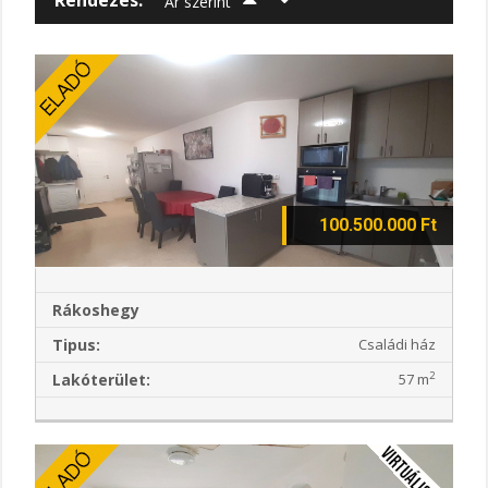
Ár szerint
100.500.000 Ft
Rákoshegy
Tipus:
Családi ház
2
Lakóterület:
57 m