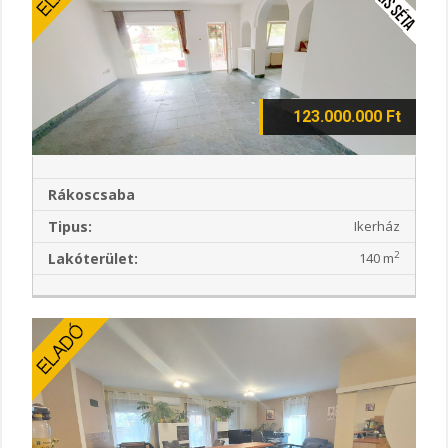
123.000.000 Ft
Rákoscsaba
Tipus:
Ikerház
2
Lakóterület:
140 m