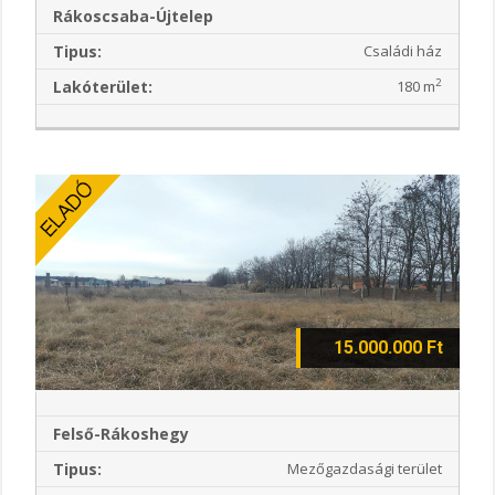
Rákoscsaba-Újtelep
Tipus:
Családi ház
2
Lakóterület:
180 m
15.000.000 Ft
Felső-Rákoshegy
Tipus:
Mezőgazdasági terület