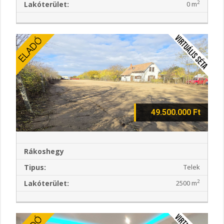
2
Lakóterület:
0 m
49.500.000 Ft
Rákoshegy
Tipus:
Telek
2
Lakóterület:
2500 m