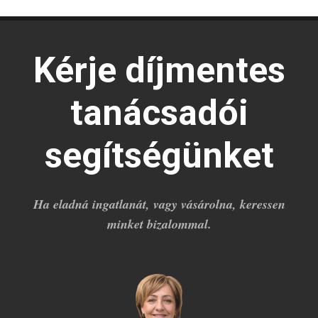
Kérje díjmentes
tanácsadói
segítségünket
Ha eladná ingatlanát, vagy vásárolna, keressen
minket bizalommal.