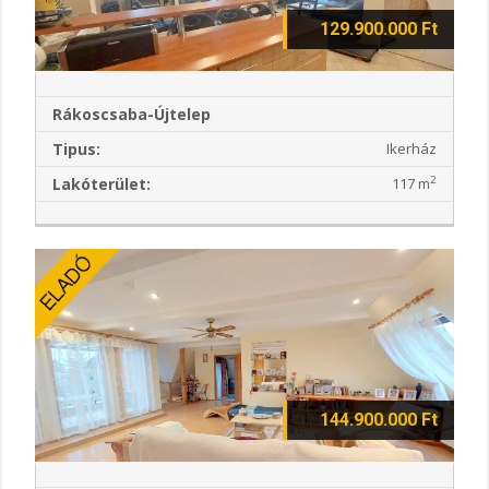
129.900.000 Ft
Rákoscsaba-Újtelep
Tipus:
Ikerház
2
Lakóterület:
117 m
144.900.000 Ft