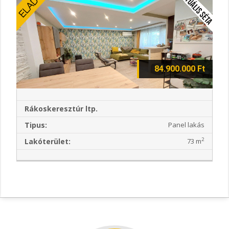
84.900.000 Ft
Rákoskeresztúr ltp.
Tipus:
Panel lakás
2
Lakóterület:
73 m